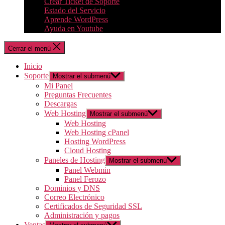
Crear Ticket de Soporte
Estado del Servicio
Aprende WordPress
Ayuda en Youtube
Cerrar el menú
Inicio
Soporte
Mostrar el submenú
Mi Panel
Preguntas Frecuentes
Descargas
Web Hosting
Mostrar el submenú
Web Hosting
Web Hosting cPanel
Hosting WordPress
Cloud Hosting
Paneles de Hosting
Mostrar el submenú
Panel Webmin
Panel Ferozo
Dominios y DNS
Correo Electrónico
Certificados de Seguridad SSL
Administración y pagos
Ventas