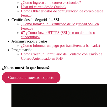
¿Como ingreso a mi correo electrónico?
Usar mi correo desde Outlook
Como Obtener datos de configuración de correo desde
Ferozo
Certificados de Seguridad - SSL
¿Como instalar un Certificado de Seguridad SSL en
Ferozo?
🔐 ¿Cómo forzar HTTPS (SSL) en un dominio o
subdominio?
Administración y pagos
¿Como informar un pago por transferencia bancaria?
Programación
Cómo Crear un Formulario de Contacto con Envío de
Correo Autenticado en PHP
¿No encontrás lo que buscas?
Contacta a nuestro soporte