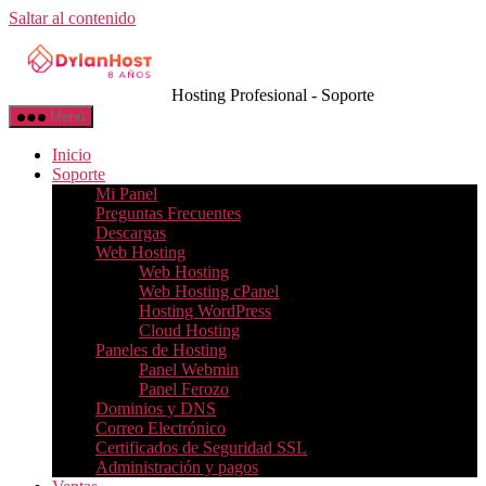
Saltar al contenido
Hosting Profesional - Soporte
Menú
Inicio
Soporte
Mi Panel
Preguntas Frecuentes
Descargas
Web Hosting
Web Hosting
Web Hosting cPanel
Hosting WordPress
Cloud Hosting
Paneles de Hosting
Panel Webmin
Panel Ferozo
Dominios y DNS
Correo Electrónico
Certificados de Seguridad SSL
Administración y pagos