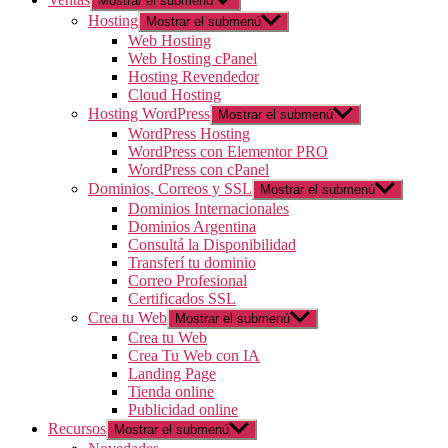
Mostrar el submenú
Hosting
Mostrar el submenú
Web Hosting
Web Hosting cPanel
Hosting Revendedor
Cloud Hosting
Hosting WordPress
Mostrar el submenú
WordPress Hosting
WordPress con Elementor PRO
WordPress con cPanel
Dominios, Correos y SSL
Mostrar el submenú
Dominios Internacionales
Dominios Argentina
Consultá la Disponibilidad
Transferí tu dominio
Correo Profesional
Certificados SSL
Crea tu Web
Mostrar el submenú
Crea tu Web
Crea Tu Web con IA
Landing Page
Tienda online
Publicidad online
Recursos
Mostrar el submenú