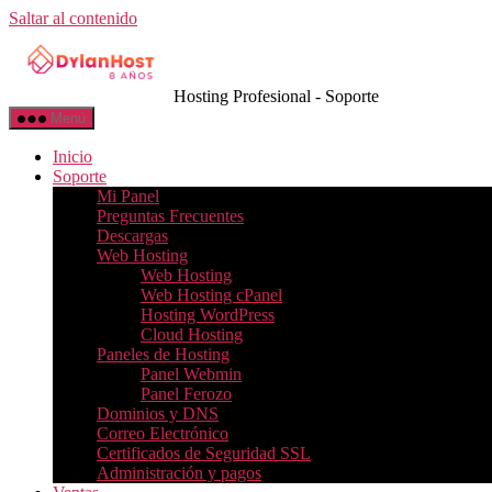
Saltar al contenido
Hosting Profesional - Soporte
Menú
Inicio
Soporte
Mi Panel
Preguntas Frecuentes
Descargas
Web Hosting
Web Hosting
Web Hosting cPanel
Hosting WordPress
Cloud Hosting
Paneles de Hosting
Panel Webmin
Panel Ferozo
Dominios y DNS
Correo Electrónico
Certificados de Seguridad SSL
Administración y pagos