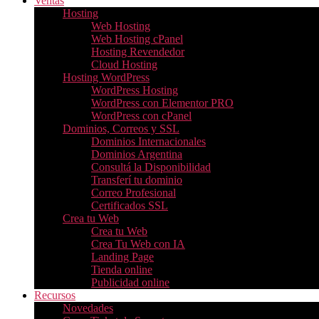
Ventas
Hosting
Web Hosting
Web Hosting cPanel
Hosting Revendedor
Cloud Hosting
Hosting WordPress
WordPress Hosting
WordPress con Elementor PRO
WordPress con cPanel
Dominios, Correos y SSL
Dominios Internacionales
Dominios Argentina
Consultá la Disponibilidad
Transferí tu dominio
Correo Profesional
Certificados SSL
Crea tu Web
Crea tu Web
Crea Tu Web con IA
Landing Page
Tienda online
Publicidad online
Recursos
Novedades