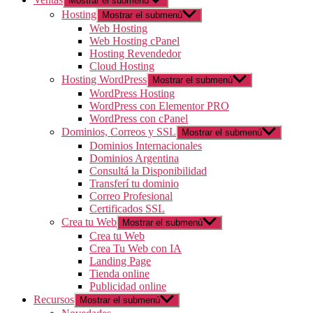
Mostrar el submenú
Hosting
Mostrar el submenú
Web Hosting
Web Hosting cPanel
Hosting Revendedor
Cloud Hosting
Hosting WordPress
Mostrar el submenú
WordPress Hosting
WordPress con Elementor PRO
WordPress con cPanel
Dominios, Correos y SSL
Mostrar el submenú
Dominios Internacionales
Dominios Argentina
Consultá la Disponibilidad
Transferí tu dominio
Correo Profesional
Certificados SSL
Crea tu Web
Mostrar el submenú
Crea tu Web
Crea Tu Web con IA
Landing Page
Tienda online
Publicidad online
Recursos
Mostrar el submenú