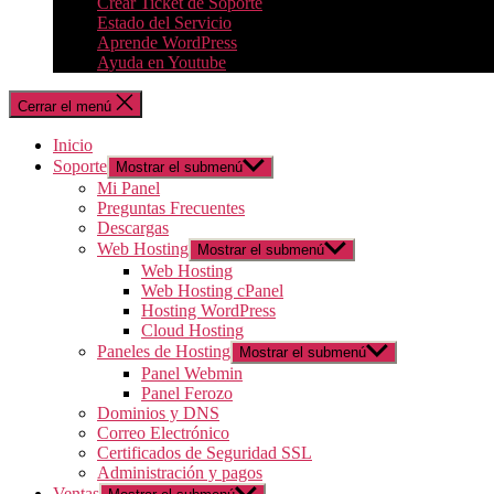
Crear Ticket de Soporte
Estado del Servicio
Aprende WordPress
Ayuda en Youtube
Cerrar el menú
Inicio
Soporte
Mostrar el submenú
Mi Panel
Preguntas Frecuentes
Descargas
Web Hosting
Mostrar el submenú
Web Hosting
Web Hosting cPanel
Hosting WordPress
Cloud Hosting
Paneles de Hosting
Mostrar el submenú
Panel Webmin
Panel Ferozo
Dominios y DNS
Correo Electrónico
Certificados de Seguridad SSL
Administración y pagos
Ventas