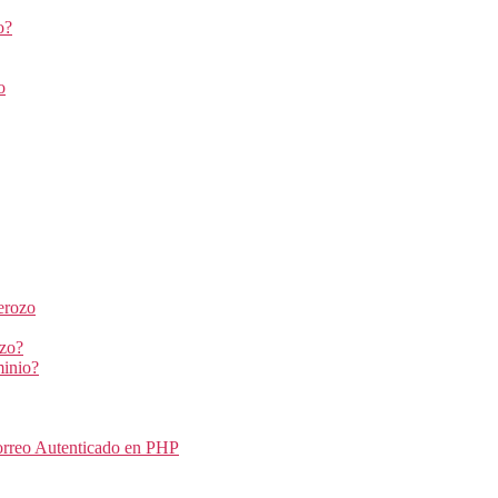
o?
o
erozo
ozo?
inio?
orreo Autenticado en PHP