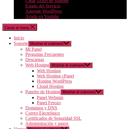
Crear Ticket de Soporte
Estado del Servicio
Aprende WordPress
Ayuda en Youtube
Cerrar el menú
Inicio
Soporte
Mostrar el submenú
Mi Panel
Preguntas Frecuentes
Descargas
Web Hosting
Mostrar el submenú
Web Hosting
Web Hosting cPanel
Hosting WordPress
Cloud Hosting
Paneles de Hosting
Mostrar el submenú
Panel Webmin
Panel Ferozo
Dominios y DNS
Correo Electrónico
Certificados de Seguridad SSL
Administración y pagos
Ventas