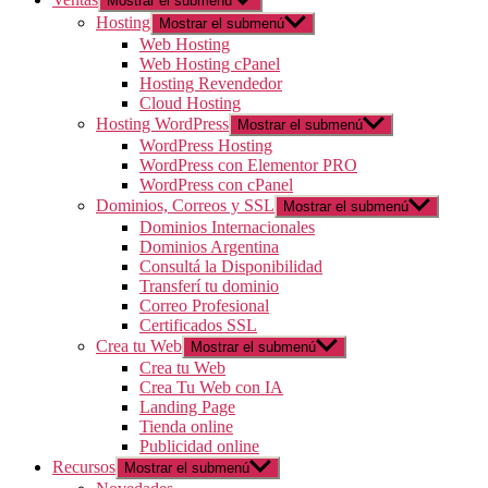
Mostrar el submenú
Hosting
Mostrar el submenú
Web Hosting
Web Hosting cPanel
Hosting Revendedor
Cloud Hosting
Hosting WordPress
Mostrar el submenú
WordPress Hosting
WordPress con Elementor PRO
WordPress con cPanel
Dominios, Correos y SSL
Mostrar el submenú
Dominios Internacionales
Dominios Argentina
Consultá la Disponibilidad
Transferí tu dominio
Correo Profesional
Certificados SSL
Crea tu Web
Mostrar el submenú
Crea tu Web
Crea Tu Web con IA
Landing Page
Tienda online
Publicidad online
Recursos
Mostrar el submenú