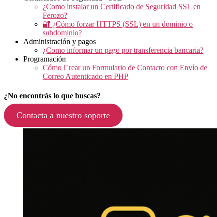
¿Como instalar un Certificado de Seguridad SSL en
Ferozo?
🔐 ¿Cómo forzar HTTPS (SSL) en un dominio o
subdominio?
Administración y pagos
¿Como informar un pago por transferencia bancaria?
Programación
Cómo Crear un Formulario de Contacto con Envío de
Correo Autenticado en PHP
¿No encontrás lo que buscas?
Contacta a nuestro soporte