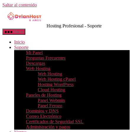
Saltar al contenido
Hosting Profesional - Soporte
Menú
Inicio
Soporte
Mi Panel
Preguntas Frecuentes
Descargas
Web Hosting
Web Hosting
Web Hosting cPanel
Hosting WordPress
Cloud Hosting
Paneles de Hosting
Panel Webmin
Panel Ferozo
Dominios y DNS
Correo Electrónico
Certificados de Seguridad SSL
Administración y pagos