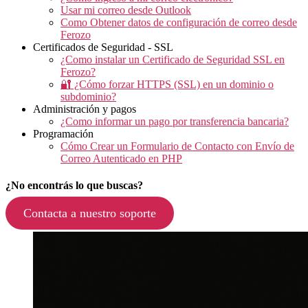
Usar mi correo desde Outlook
Como Obtener datos de configuración de correo desde
Ferozo
Certificados de Seguridad - SSL
¿Como instalar un Certificado de Seguridad SSL en
Ferozo?
🔐 ¿Cómo forzar HTTPS (SSL) en un dominio o
subdominio?
Administración y pagos
¿Como informar un pago por transferencia bancaria?
Programación
Cómo Crear un Formulario de Contacto con Envío de
Correo Autenticado en PHP
¿No encontrás lo que buscas?
Contacta a nuestro soporte