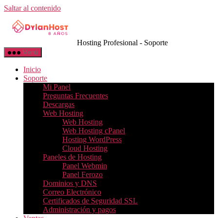
Saltar al contenido
Hosting Profesional - Soporte
Menú
Inicio
Soporte
Mi Panel
Preguntas Frecuentes
Descargas
Web Hosting
Web Hosting
Web Hosting cPanel
Hosting WordPress
Cloud Hosting
Paneles de Hosting
Panel Webmin
Panel Ferozo
Dominios y DNS
Correo Electrónico
Certificados de Seguridad SSL
Administración y pagos