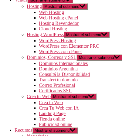
Mostrar el submenú
Hosting
Mostrar el submenú
Web Hosting
Web Hosting cPanel
Hosting Revendedor
Cloud Hosting
Hosting WordPress
Mostrar el submenú
WordPress Hosting
WordPress con Elementor PRO
WordPress con cPanel
Dominios, Correos y SSL
Mostrar el submenú
Dominios Internacionales
Dominios Argentina
Consultá la Disponibilidad
Transferí tu dominio
Correo Profesional
Certificados SSL
Crea tu Web
Mostrar el submenú
Crea tu Web
Crea Tu Web con IA
Landing Page
Tienda online
Publicidad online
Recursos
Mostrar el submenú