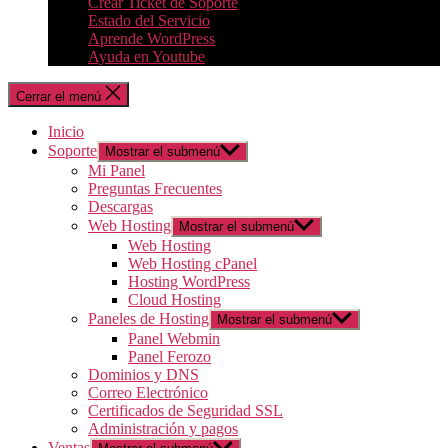
Crear Ticket de Soporte
Estado del Servicio
Aprende WordPress
Ayuda en Youtube
Cerrar el menú
Inicio
Soporte
Mostrar el submenú
Mi Panel
Preguntas Frecuentes
Descargas
Web Hosting
Mostrar el submenú
Web Hosting
Web Hosting cPanel
Hosting WordPress
Cloud Hosting
Paneles de Hosting
Mostrar el submenú
Panel Webmin
Panel Ferozo
Dominios y DNS
Correo Electrónico
Certificados de Seguridad SSL
Administración y pagos
Ventas