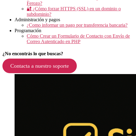
Ferozo?
🔐 ¿Cómo forzar HTTPS (SSL) en un dominio o
subdominio?
Administración y pagos
¿Como informar un pago por transferencia bancaria?
Programación
Cómo Crear un Formulario de Contacto con Envío de
Correo Autenticado en PHP
¿No encontrás lo que buscas?
Contacta a nuestro soporte