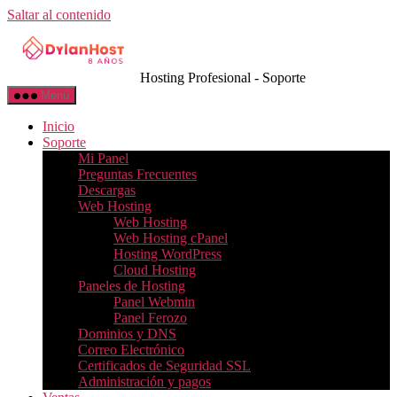
Saltar al contenido
Hosting Profesional - Soporte
Menú
Inicio
Soporte
Mi Panel
Preguntas Frecuentes
Descargas
Web Hosting
Web Hosting
Web Hosting cPanel
Hosting WordPress
Cloud Hosting
Paneles de Hosting
Panel Webmin
Panel Ferozo
Dominios y DNS
Correo Electrónico
Certificados de Seguridad SSL
Administración y pagos