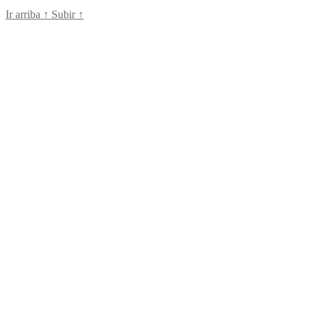
Ir arriba
↑
Subir
↑