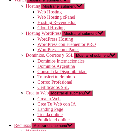
Mostrar el submenú
Hosting
Mostrar el submenú
Web Hosting
Web Hosting cPanel
Hosting Revendedor
Cloud Hosting
Hosting WordPress
Mostrar el submenú
WordPress Hosting
WordPress con Elementor PRO
WordPress con cPanel
Dominios, Correos y SSL
Mostrar el submenú
Dominios Internacionales
Dominios Argentina
Consultá la Disponibilidad
Transferí tu dominio
Correo Profesional
Certificados SSL
Crea tu Web
Mostrar el submenú
Crea tu Web
Crea Tu Web con IA
Landing Page
Tienda online
Publicidad online
Recursos
Mostrar el submenú