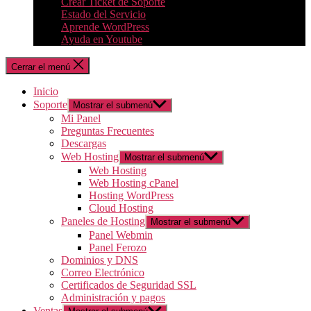
Crear Ticket de Soporte
Estado del Servicio
Aprende WordPress
Ayuda en Youtube
Cerrar el menú
Inicio
Soporte
Mostrar el submenú
Mi Panel
Preguntas Frecuentes
Descargas
Web Hosting
Mostrar el submenú
Web Hosting
Web Hosting cPanel
Hosting WordPress
Cloud Hosting
Paneles de Hosting
Mostrar el submenú
Panel Webmin
Panel Ferozo
Dominios y DNS
Correo Electrónico
Certificados de Seguridad SSL
Administración y pagos
Ventas