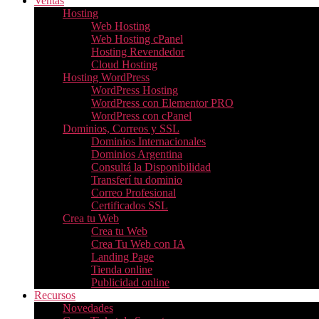
Ventas
Hosting
Web Hosting
Web Hosting cPanel
Hosting Revendedor
Cloud Hosting
Hosting WordPress
WordPress Hosting
WordPress con Elementor PRO
WordPress con cPanel
Dominios, Correos y SSL
Dominios Internacionales
Dominios Argentina
Consultá la Disponibilidad
Transferí tu dominio
Correo Profesional
Certificados SSL
Crea tu Web
Crea tu Web
Crea Tu Web con IA
Landing Page
Tienda online
Publicidad online
Recursos
Novedades