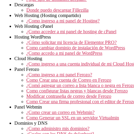
Descargas
Donde puedo descargar Fillezilla
Web Hosting (Hosting compartido)
¿Como ingreso a mi panel de Hosting?
Web Hosting cPanel
¿Como acceder a mi panel de hosting de cPanel
Hosting WordPress
¿Cómo solicitar mi licencia de Elementor PRO?
Como cambiar dominio de instalación de WordPress
¿Como accedo a mi panel de WordPress
Cloud Hosting
¿Como ingreso a una cuenta individual de mi Cloud Hos
Panel Ferozo
¿Como ingreso a mi panel Ferozo?
Como Crear una cuenta de Correo en Ferozo
¿Comó agregar un correo a lista blanca o negra en Feroz
Como configurar listas negras y blancas desde Ferozo
Modificar contraseña de correo desde Ferozo
Como Crear una firma profesional con el editor de Feroz
Panel Webmin
¿Como crear un correo en Webmin?
Como Generar un SSL en un servidor Virtualmin
Dominios y DNS
¿Como administro mis dominios?
¿Cuales son los DNS de dylanhost?