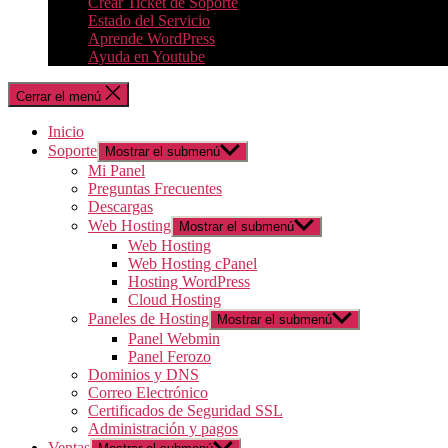
Crear Ticket de Soporte
Estado del Servicio
Aprende WordPress
Ayuda en Youtube
Cerrar el menú
Inicio
Soporte
Mostrar el submenú
Mi Panel
Preguntas Frecuentes
Descargas
Web Hosting
Mostrar el submenú
Web Hosting
Web Hosting cPanel
Hosting WordPress
Cloud Hosting
Paneles de Hosting
Mostrar el submenú
Panel Webmin
Panel Ferozo
Dominios y DNS
Correo Electrónico
Certificados de Seguridad SSL
Administración y pagos
Ventas