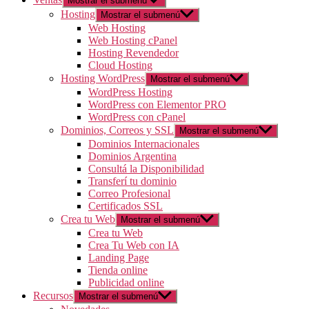
Mostrar el submenú
Hosting
Mostrar el submenú
Web Hosting
Web Hosting cPanel
Hosting Revendedor
Cloud Hosting
Hosting WordPress
Mostrar el submenú
WordPress Hosting
WordPress con Elementor PRO
WordPress con cPanel
Dominios, Correos y SSL
Mostrar el submenú
Dominios Internacionales
Dominios Argentina
Consultá la Disponibilidad
Transferí tu dominio
Correo Profesional
Certificados SSL
Crea tu Web
Mostrar el submenú
Crea tu Web
Crea Tu Web con IA
Landing Page
Tienda online
Publicidad online
Recursos
Mostrar el submenú