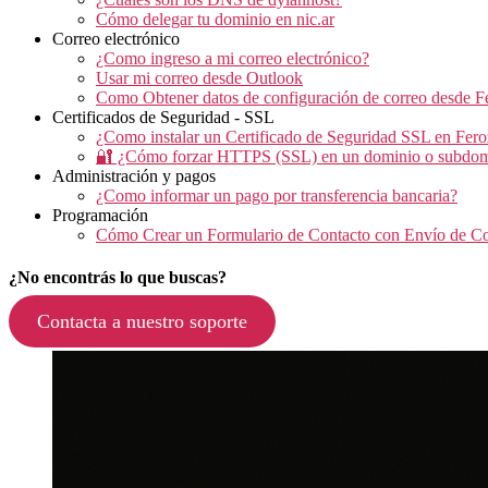
Cómo delegar tu dominio en nic.ar
Correo electrónico
¿Como ingreso a mi correo electrónico?
Usar mi correo desde Outlook
Como Obtener datos de configuración de correo desde F
Certificados de Seguridad - SSL
¿Como instalar un Certificado de Seguridad SSL en Fer
🔐 ¿Cómo forzar HTTPS (SSL) en un dominio o subdom
Administración y pagos
¿Como informar un pago por transferencia bancaria?
Programación
Cómo Crear un Formulario de Contacto con Envío de C
¿No encontrás lo que buscas?
Contacta a nuestro soporte