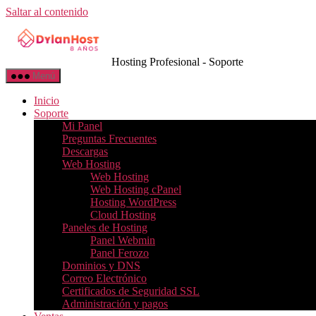
Saltar al contenido
Hosting Profesional - Soporte
Menú
Inicio
Soporte
Mi Panel
Preguntas Frecuentes
Descargas
Web Hosting
Web Hosting
Web Hosting cPanel
Hosting WordPress
Cloud Hosting
Paneles de Hosting
Panel Webmin
Panel Ferozo
Dominios y DNS
Correo Electrónico
Certificados de Seguridad SSL
Administración y pagos