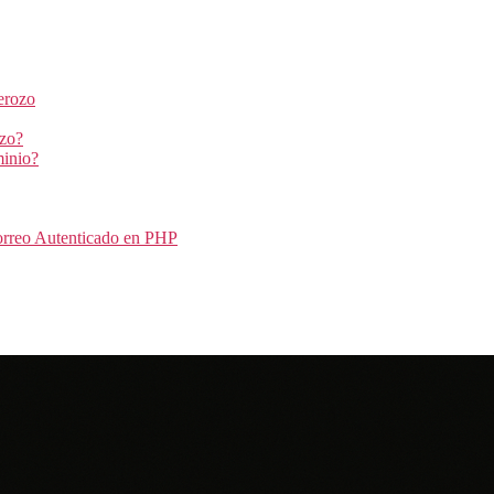
erozo
ozo?
inio?
orreo Autenticado en PHP