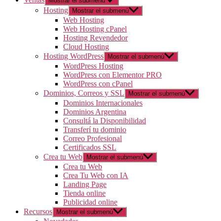
Mostrar el submenú
Hosting
Mostrar el submenú
Web Hosting
Web Hosting cPanel
Hosting Revendedor
Cloud Hosting
Hosting WordPress
Mostrar el submenú
WordPress Hosting
WordPress con Elementor PRO
WordPress con cPanel
Dominios, Correos y SSL
Mostrar el submenú
Dominios Internacionales
Dominios Argentina
Consultá la Disponibilidad
Transferí tu dominio
Correo Profesional
Certificados SSL
Crea tu Web
Mostrar el submenú
Crea tu Web
Crea Tu Web con IA
Landing Page
Tienda online
Publicidad online
Recursos
Mostrar el submenú