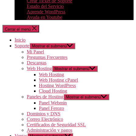
Crear Ticket de Soporte
Estado del Servicio
Aprende WordPress
Ayuda en Youtube
Cerrar el menú
Inicio
Soporte
Mostrar el submenú
Mi Panel
Preguntas Frecuentes
Descargas
Web Hosting
Mostrar el submenú
Web Hosting
Web Hosting cPanel
Hosting WordPress
Cloud Hosting
Paneles de Hosting
Mostrar el submenú
Panel Webmin
Panel Ferozo
Dominios y DNS
Correo Electrónico
Certificados de Seguridad SSL
Administración y pagos
Ventas