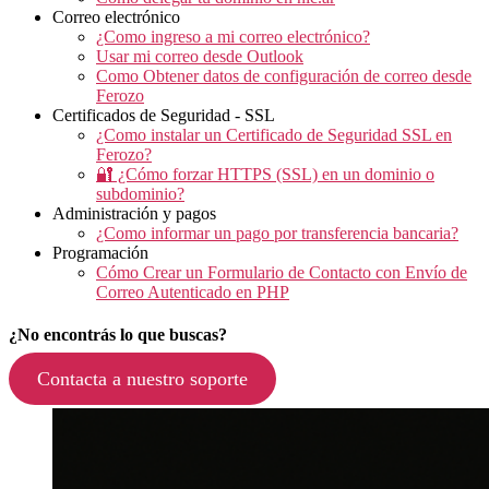
Correo electrónico
¿Como ingreso a mi correo electrónico?
Usar mi correo desde Outlook
Como Obtener datos de configuración de correo desde
Ferozo
Certificados de Seguridad - SSL
¿Como instalar un Certificado de Seguridad SSL en
Ferozo?
🔐 ¿Cómo forzar HTTPS (SSL) en un dominio o
subdominio?
Administración y pagos
¿Como informar un pago por transferencia bancaria?
Programación
Cómo Crear un Formulario de Contacto con Envío de
Correo Autenticado en PHP
¿No encontrás lo que buscas?
Contacta a nuestro soporte