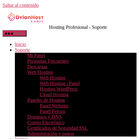
Saltar al contenido
Hosting Profesional - Soporte
Menú
Inicio
Soporte
Mi Panel
Preguntas Frecuentes
Descargas
Web Hosting
Web Hosting
Web Hosting cPanel
Hosting WordPress
Cloud Hosting
Paneles de Hosting
Panel Webmin
Panel Ferozo
Dominios y DNS
Correo Electrónico
Certificados de Seguridad SSL
Administración y pagos