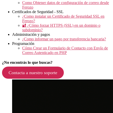
Como Obtener datos de configuración de correo desde
Ferozo
Certificados de Seguridad - SSL
¿Como instalar un Certificado de Seguridad SSL en
Ferozo?
🔐 ¿Cómo forzar HTTPS (SSL) en un dominio o
subdominio?
Administración y pagos
¿Como informar un pago por transferencia bancaria?
Programación
Cómo Crear un Formulario de Contacto con Envío de
Correo Autenticado en PHP
¿No encontrás lo que buscas?
Contacta a nuestro soporte