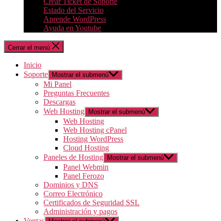
Crear Ticket de Soporte
Estado del Servicio
Aprende WordPress
Ayuda en Youtube
Cerrar el menú
Inicio
Soporte
Mostrar el submenú
Mi Panel
Preguntas Frecuentes
Descargas
Web Hosting
Mostrar el submenú
Web Hosting
Web Hosting cPanel
Hosting WordPress
Cloud Hosting
Paneles de Hosting
Mostrar el submenú
Panel Webmin
Panel Ferozo
Dominios y DNS
Correo Electrónico
Certificados de Seguridad SSL
Administración y pagos
Ventas