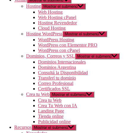
Mostrar el submenú
Hosting
Mostrar el submenú
Web Hosting
Web Hosting cPanel
Hosting Revendedor
Cloud Hosting
Hosting WordPress
Mostrar el submenú
WordPress Hosting
WordPress con Elementor PRO
WordPress con cPanel
Dominios, Correos y SSL
Mostrar el submenú
Dominios Internacionales
Dominios Argentina
Consultá la Disponibilidad
Transferí tu dominio
Correo Profesional
Certificados SSL
Crea tu Web
Mostrar el submenú
Crea tu Web
Crea Tu Web con IA
Landing Page
Tienda online
Publicidad online
Recursos
Mostrar el submenú