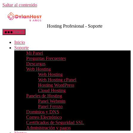
Saltar al contenido
Hosting Profesional - Soporte
Menú
Inicio
Soporte
Mi Panel
Preguntas Frecuentes
Descargas
Web Hosting
Web Hosting
Web Hosting cPanel
Hosting WordPress
Cloud Hosting
Paneles de Hosting
Panel Webmin
Panel Ferozo
Dominios y DNS
Correo Electrónico
Certificados de Seguridad SSL
Administración y pagos